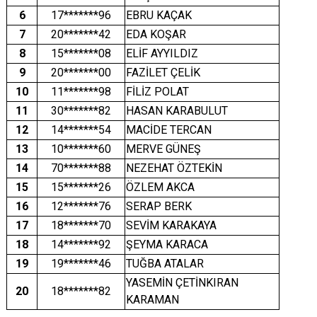
6
17*******96
EBRU KAÇAK
7
20*******42
EDA KOŞAR
8
15*******08
ELİF AYYILDIZ
9
20*******00
FAZİLET ÇELİK
10
11*******98
FİLİZ POLAT
11
30*******82
HASAN KARABULUT
12
14*******54
MACİDE TERCAN
13
10*******60
MERVE GÜNEŞ
14
70*******88
NEZEHAT ÖZTEKİN
15
15*******26
ÖZLEM AKCA
16
12*******76
SERAP BERK
17
18*******70
SEVİM KARAKAYA
18
14*******92
ŞEYMA KARACA
19
19*******46
TUĞBA ATALAR
YASEMİN ÇETİNKIRAN
20
18*******82
KARAMAN