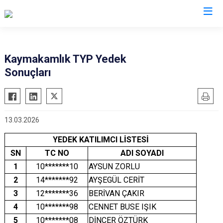
Adana
Kaymakamlık TYP Yedek
Sonuçları
Aladağ
Saimbeyli
Ceyhan
Seyhan
Feke
Tufanbeyli
13.03.2026
İmamoğlu
Yumurtalık
YEDEK KATILIMCI LİSTESİ
Karaisalı
Yüreğir
SN
TC NO
ADI SOYADI
Karataş
Sarıçam
1
10*******10
AYSUN ZORLU
Kozan
Çukurova
2
14*******92
AYŞEGÜL CERİT
Pozantı
3
12*******36
BERİVAN ÇAKIR
4
10*******98
CENNET BUSE IŞIK
5
10*******08
DİNÇER ÖZTÜRK