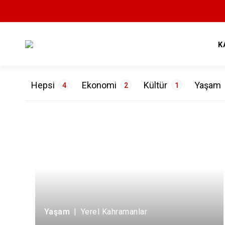
K
Hepsi
Ekonomi
Kültür
Yaşam
4
2
1
ETİKETLER
Hayvancılık
1
Tarih
1
Yatırım
1
Yerel Kah
Yaşam
|
Yerel Kahramanlar