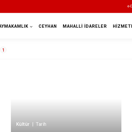
e-
AYMAKAMLIK
CEYHAN
MAHALLİ İDARELER
HİZMET
Adana
1
ramanlar
1
Aladağ
Ceyhan
Feke
İmamoğlu
Kültür
|
Tarih
Karaisalı