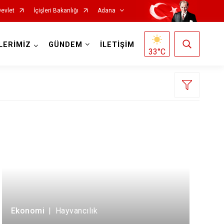
Devlet
İçişleri Bakanlığı
Adana
LERİMİZ
GÜNDEM
İLETİŞİM
33
°C
Saimbeyli
Seyhan
Tufanbeyli
Yumurtalık
Ekonomi
|
Hayvancılık
Yüreğir