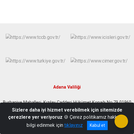
Adana Valiliği
Burhaniye Mahallesi, Kızılay Caddesi Hükümet Konağı No:79 01960
Ceyhan - Adana
Sizlere daha iyi hizmet verebilmek için sitemizde
çerezlere yer veriyoruz
🍪 Çerez politikamız hakkında
Telefon : 0(322)6139090 Fax: 03226132354
bilgi edinmek için
tıklayınız
Kabul et