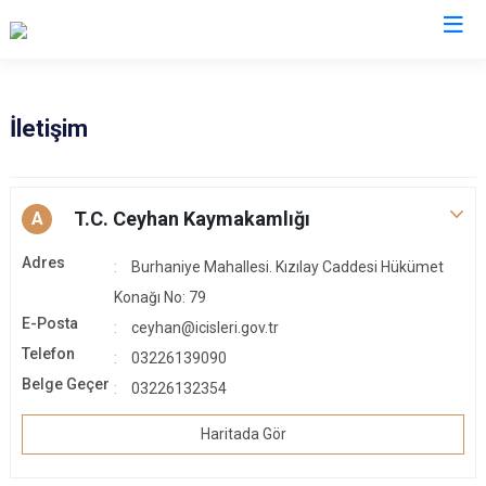
Adana
İletişim
Aladağ
Saimbeyli
Ceyhan
Seyhan
T.C. Ceyhan Kaymakamlığı
A
Feke
Tufanbeyli
Adres
Burhaniye Mahallesi. Kızılay Caddesi Hükümet
İmamoğlu
Yumurtalık
Konağı No: 79
Karaisalı
Yüreğir
E-Posta
ceyhan@icisleri.gov.tr
Karataş
Sarıçam
Telefon
03226139090
Kozan
Çukurova
Belge Geçer
03226132354
Pozantı
Haritada Gör