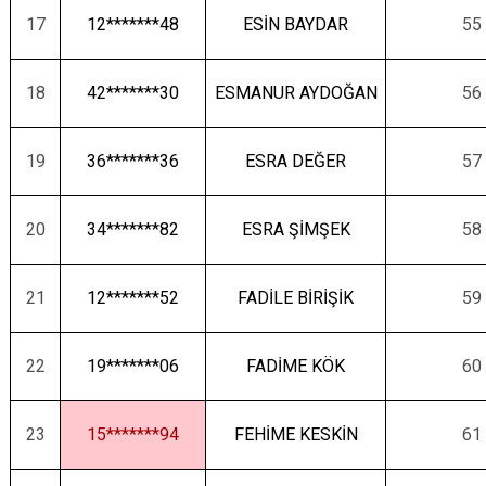
17
12*******48
ESİN BAYDAR
55
18
42*******30
ESMANUR AYDOĞAN
56
19
36*******36
ESRA DEĞER
57
20
34*******82
ESRA ŞİMŞEK
58
21
12*******52
FADİLE BİRİŞİK
59
22
19*******06
FADİME KÖK
60
23
15*******94
FEHİME KESKİN
61