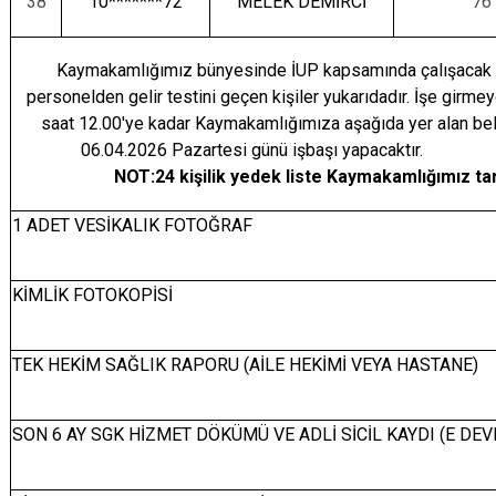
38
10*******72
MELEK DEMİRCİ
76
Kaymakamlığımız bünyesinde İUP kapsamında çalışacak ve
personelden gelir testini geçen kişiler yukarıdadır. İşe girm
saat 12.00'ye kadar Kaymakamlığımıza aşağıda yer alan be
06.04.2026 Pazartesi gü
NOT:24 kişilik yedek liste Kaymakamlığımız ta
1 ADET VESİKALIK FOTOĞRAF
KİMLİK FOTOKOPİSİ
TEK HEKİM SAĞLIK RAPORU (AİLE HEKİMİ VEYA HASTANE)
SON 6 AY SGK HİZMET DÖKÜMÜ VE ADLİ SİCİL KAYDI (E DEV