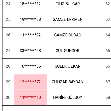
24
18*******12
FİLİZ BULGAR
62
25
19*******68
GAMZE ERKMEN
63
26
11*******92
GAMZE OLDAÇ
64
27
33*******28
GÜL GÜNGÖR
65
28
10*******56
GÜLER ÖZKAN
66
29
12*******72
GÜLİZAR BAYDAN
67
30
11*******10
HANİFE GÜLSOY
68