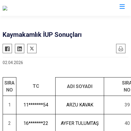
Adana
Kaymakamlık İUP Sonuçları
Aladağ
Saimbeyli
Ceyhan
Seyhan
02.04.2026
Feke
Tufanbeyli
İmamoğlu
Yumurtalık
Karaisalı
Yüreğir
SIRA
SIR
TC
ADI SOYADI
NO
NO
Karataş
Sarıçam
Kozan
Çukurova
1
11*******54
ARZU KAVAK
39
Pozantı
2
16*******22
AYFER TULUMTAŞ
40