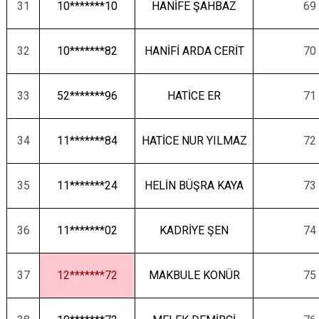
31
10*******10
HANİFE ŞAHBAZ
69
32
10*******82
HANİFİ ARDA CERİT
70
33
52*******96
HATİCE ER
71
34
11*******84
HATİCE NUR YILMAZ
72
35
11*******24
HELİN BÜŞRA KAYA
73
36
11*******02
KADRİYE ŞEN
74
37
12*******72
MAKBULE KONÜR
75