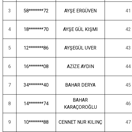
3
58*******72
AYŞE ERGÜVEN
41
4
18*******70
AYŞE GÜL KIŞMI
42
5
12*******86
AYŞEGÜL UVER
43
6
16*******08
AZİZE AYDIN
44
7
34*******40
BAHAR DERYA
45
BAHAR
8
14*******74
46
KARAÇOROĞLU
9
10*******88
CENNET NUR KILINÇ
47