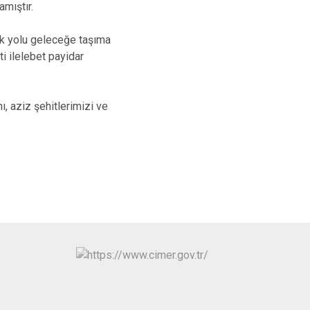
amıştır.
Sarıçam
Çukurova
lık yolu geleceğe taşıma
i ilelebet payidar
, aziz şehitlerimizi ve