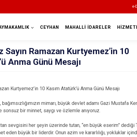
e-
AYMAKAMLIK
CEYHAN
MAHALLİ İDARELER
HİZMET
Adana
 Sayın Ramazan Kurtyemez’in 10
’ü Anma Günü Mesajı
an Kurtyemez’in 10 Kasım Atatürk’ü Anma Günü Mesajı
Aladağ
Ceyhan
, bağımsızlığımızın mimarı, büyük devlet adamı Gazi Mustafa Kem
de sonsuz bir minnet, saygı ve özlemle anıyoruz.
Feke
İmamoğlu
vatan sevgisini her şeyin üzerinde tutan, “en büyük eserim” dediği 
Karaisalı
t eden büyük bir liderdir. Onun azim ve kararlılığı, yokluklar içind