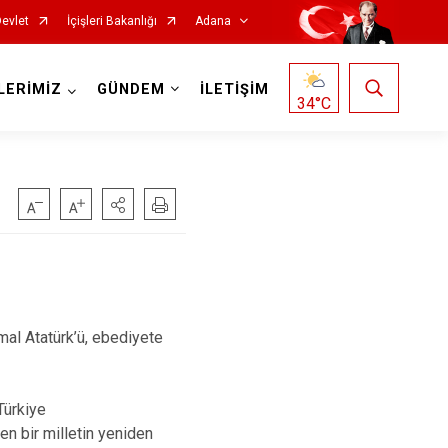
Devlet
İçişleri Bakanlığı
Adana
LERİMİZ
GÜNDEM
İLETİŞİM
34
°C
Saimbeyli
Seyhan
al Atatürk’ü, ebediyete
Tufanbeyli
Yumurtalık
Türkiye
Yüreğir
en bir milletin yeniden