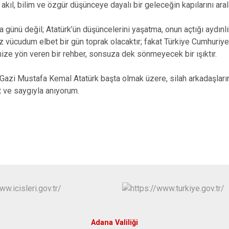
ıl, bilim ve özgür düşünceye dayalı bir geleceğin kapılarını aral
Karataş
Kozan
a günü değil; Atatürk’ün düşüncelerini yaşatma, onun açtığı aydın
 vücudum elbet bir gün toprak olacaktır; fakat Türkiye Cumhuriyet
Pozantı
timize yön veren bir rehber, sonsuza dek sönmeyecek bir ışıktır.
Gazi Mustafa Kemal Atatürk başta olmak üzere, silah arkadaşlarını
t ve saygıyla anıyorum.
Adana Valiliği